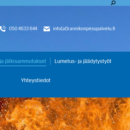
050 4633 644
info(at)rannikonpesupalvelu.fi
 ja jälkisammutukset
Lumetus- ja jäädytystyöt
Yhteystiedot