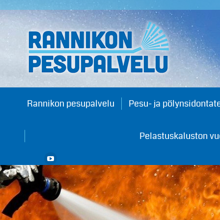
Rannikon pesupalvelu
Pesu- ja pölynsidontat
Pelastuskaluston v