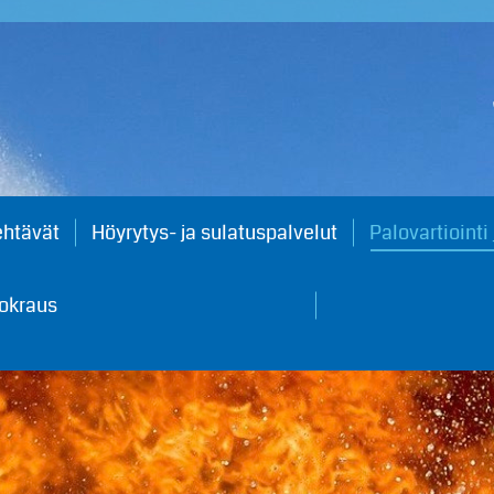
ehtävät
Höyrytys- ja sulatuspalvelut
Palovartiointi
uokraus