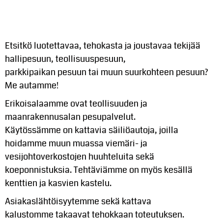
Etsitkö luotettavaa, tehokasta ja joustavaa tekijää
hallipesuun, teollisuuspesuun,
parkkipaikan pesuun tai
muun
suurkohteen pesuun?
Me autamme!
Erikoisalaamme ovat teollisuuden ja
maanrakennusalan pesupalvelut
.
Käytössämme on kattavia säiliöautoja, joilla
hoidamme muun muassa viemäri- ja
ves
i
johtoverkostojen huuhtelu
i
ta sekä
koeponnistuksia. Tehtäviämme on myös kesällä
kenttien ja kasvien kastelu.
Asiakaslähtöisyytemme sekä
kattava
kalustomme takaa
vat
tehokkaan toteutuksen.