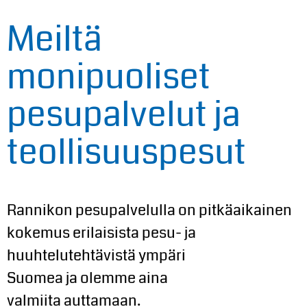
Meiltä
monipuoliset
pesupalvelut ja
teollisuuspesut
Rannikon pesupalvelulla on pitkäaikainen
kokemus erilaisista pesu- ja
huuhtelutehtävistä ympäri
Suomea
ja
olemme
aina
valmi
ita
auttamaan.