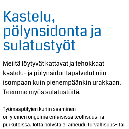
Kastelu,
pölynsidonta ja
sulatustyöt
Meiltä löytyvät kattavat ja tehokkaat
kastelu- ja pölynsidontapalvelut niin
isompaan kuin pienempäänkin urakkaan.
Teemme myös sulatustöitä.
Työmaapölyjen kuriin
saaminen
on
yleinen
ongelma
erilaisissa teollisuus- ja
purkutöissä. J
otta pöly
stä ei aiheudu
turvallisuus
–
tai